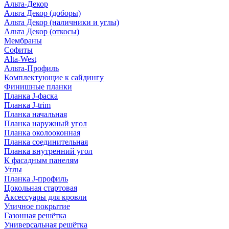
Альта-Декор
Альта Декор (доборы)
Альта Декор (наличники и углы)
Альта Декор (откосы)
Мембраны
Софиты
Alta-West
Альта-Профиль
Комплектующие к сайдингу
Финишные планки
Планка J-фаска
Планка J-trim
Планка начальная
Планка наружный угол
Планка околооконная
Планка соединительная
Планка внутренний угол
К фасадным панелям
Углы
Планка J-профиль
Цокольная стартовая
Аксессуары для кровли
Уличное покрытие
Газонная решётка
Универсальная решётка