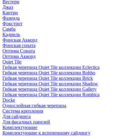
Вестерн
Джаз
Кантри
Фазенда
Фокстрот
Самба
Кадриль
Финская Аккорд
Финская соната
Оптима Соната
Оптима Аккорд
Quiet Tile
Гибкая черепица Quiet Tile коллекции Eclectica
Гибкая черепица Quiet Tile коллекции Bohho
Гибкая черепица Quiet Tile коллекции Brick
Гибкая черепица Quiet Tile коллекции Shadow
Гибкая черепица Quiet Tile коллекции Gallery
Гибкая черепица Quiet Tile коллекции Rombica
Docke
Однослойная гибкая черепица
Система крепления
Для сайдинга
Для фасадных панелей
Комплектующие
Комплектующие к вспененному сайдингу