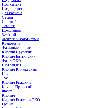
Под камень
Под кирпич
Для балкона
Серый
Светлый
Тёмный
Цокольный
Зелёный
Жёлтый и золотистый
Крашеный
Фасадные панели
Кирпич Прусский
Кирпич Балтийский
Фагот ЭКО
Шотландия
Кирпич Клинкерный
Камень
Туф
Кирпич Рижский
Камень Пражский
Фагот
Кирпич
Кирпич Рижский ЭКО
Гранит