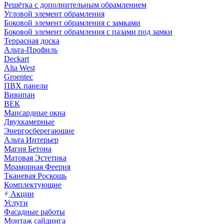
Решётка с дополнительным обрамлением
Угловой элемент обрамления
Боковой элемент обрамления с замками
Боковой элемент обрамления с пазами под замки
Террасная доска
Альта-Профиль
Deckart
Alta West
Groentec
ПВХ панели
Вивипан
ВЕК
Мансардные окна
Двухкамерные
Энергосберегающие
Альта Интерьер
Магия Бетона
Матовая Эстетика
Мраморная Феерия
Тканевая Роскошь
Комплектующие
Акции
Услуги
Фасадные работы
Монтаж сайдинга