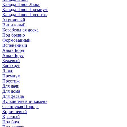
Канада Плюс Люкс
Канада Плюс Премиум
Канада Плюс Престиж
Акриловый
Виниловый
Корабельная доска
Под бревно
Формованный
Вспененный
Альта Борд
Альта Брус
Бежевый
Блокхаус
Люкс
Премиум
Престиж
Для дачи
Для дома
Для фасада
Вулканический камень
Сланцевая Порода
Коричневый
Красный
Под брус
Под дерево