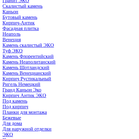
Гранит ЭКО
Скалистый камень
Каньон
Бутовый камень
Кирпич-Антик
Фасадная плитка
Неаполь
Венеция
Камень скалистый ЭКО
Туф ЭКО
Камень Флорентийский
Камень Неаполитанский
Камень Шотландский
Камень Венецианский
Кирпич Рустикальный
Ригель Немецкий
Гранд Каньон Эко
Кирпич Антик ЭКО
Под камень
Под кирпич
Планки для монтажа
Бежевые
Для дома
Для наружной отделки
ЭКO