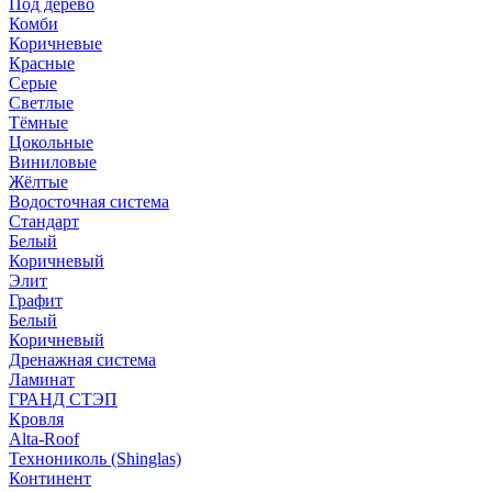
Под дерево
Комби
Коричневые
Красные
Серые
Светлые
Тёмные
Цокольные
Виниловые
Жёлтые
Водосточная система
Стандарт
Белый
Коричневый
Элит
Графит
Белый
Коричневый
Дренажная система
Ламинат
ГРАНД СТЭП
Кровля
Alta-Roof
Технониколь (Shinglas)
Континент