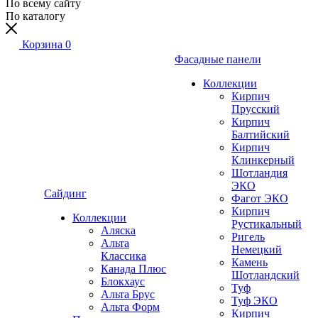
По всему сайту
По каталогу
Корзина
0
Фасадные панели
Коллекции
Кирпич
Прусский
Кирпич
Балтийский
Кирпич
Клинкерный
Шотландия
ЭКО
Сайдинг
Фагот ЭКО
Кирпич
Коллекции
Рустикальный
Аляска
Ригель
Альта
Немецкий
Классика
Камень
Канада Плюс
Шотландский
Блокхаус
Туф
Альта Брус
Туф ЭКО
Альта Форм
Кирпич