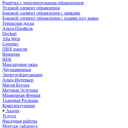
Решётка с дополнительным обрамлением
Угловой элемент обрамления
Боковой элемент обрамления с замками
Боковой элемент обрамления с пазами под замки
Террасная доска
Альта-Профиль
Deckart
Alta West
Groentec
ПВХ панели
Вивипан
ВЕК
Мансардные окна
Двухкамерные
Энергосберегающие
Альта Интерьер
Магия Бетона
Матовая Эстетика
Мраморная Феерия
Тканевая Роскошь
Комплектующие
Акции
Услуги
Фасадные работы
Монтаж сайдинга