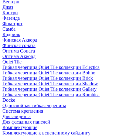
Вестерн
Джаз
Кантри
Фазенда
Фокстрот
Самба
Кадриль
Финская Аккорд
Финская соната
Оптима Соната
Оптима Аккорд
Quiet Tile
Гибкая черепица Quiet Tile коллекции Eclectica
Гибкая черепица Quiet Tile коллекции Bohho
Гибкая черепица Quiet Tile коллекции Brick
Гибкая черепица Quiet Tile коллекции Shadow
Гибкая черепица Quiet Tile коллекции Gallery
Гибкая черепица Quiet Tile коллекции Rombica
Docke
Однослойная гибкая черепица
Система крепления
Для сайдинга
Для фасадных панелей
Комплектующие
Комплектующие к вспененному сайдингу