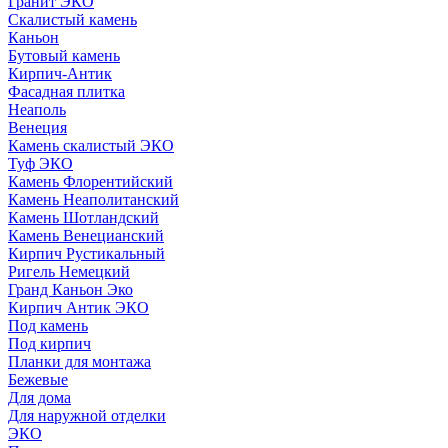
Гранит ЭКО
Скалистый камень
Каньон
Бутовый камень
Кирпич-Антик
Фасадная плитка
Неаполь
Венеция
Камень скалистый ЭКО
Туф ЭКО
Камень Флорентийский
Камень Неаполитанский
Камень Шотландский
Камень Венецианский
Кирпич Рустикальный
Ригель Немецкий
Гранд Каньон Эко
Кирпич Антик ЭКО
Под камень
Под кирпич
Планки для монтажа
Бежевые
Для дома
Для наружной отделки
ЭКO