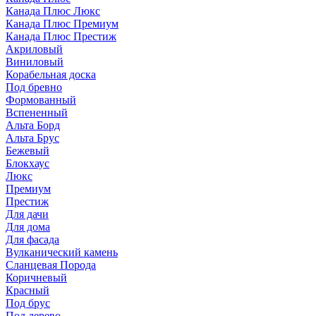
Канада Плюс Люкс
Канада Плюс Премиум
Канада Плюс Престиж
Акриловый
Виниловый
Корабельная доска
Под бревно
Формованный
Вспененный
Альта Борд
Альта Брус
Бежевый
Блокхаус
Люкс
Премиум
Престиж
Для дачи
Для дома
Для фасада
Вулканический камень
Сланцевая Порода
Коричневый
Красный
Под брус
Под дерево