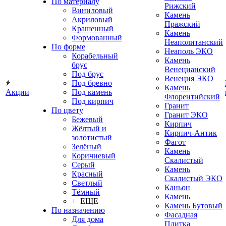
По материалу
Рижский
Виниловый
Камень
Акриловый
Пражский
Крашенный
Камень
Формованный
Неаполитанский
По форме
Неаполь ЭКО
Корабельный
Камень
брус
Венецианский
Под брус
Венеция ЭКО
Под бревно
Камень
Акции
Под камень
Флорентийский
Под кирпич
Гранит
По цвету
Гранит ЭКО
Бежевый
Кирпич
Жёлтый и
Кирпич-Антик
золотистый
Фагот
Зелёный
Камень
Коричневый
Скалистый
Серый
Камень
Красный
Скалистый ЭКО
Светлый
Каньон
Тёмный
Камень
+ ЕЩЕ
Камень Бутовый
По назначению
Фасадная
Для дома
Плитка