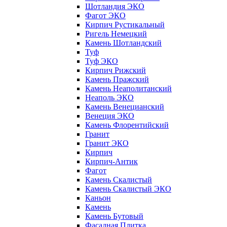
Шотландия ЭКО
Фагот ЭКО
Кирпич Рустикальный
Ригель Немецкий
Камень Шотландский
Туф
Туф ЭКО
Кирпич Рижский
Камень Пражский
Камень Неаполитанский
Неаполь ЭКО
Камень Венецианский
Венеция ЭКО
Камень Флорентийский
Гранит
Гранит ЭКО
Кирпич
Кирпич-Антик
Фагот
Камень Скалистый
Камень Скалистый ЭКО
Каньон
Камень
Камень Бутовый
Фасадная Плитка