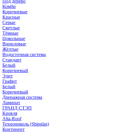
Под дерево
Комби
Коричневые
Красные
Серые
Светлые
Тёмные
Цокольные
Виниловые
Жёлтые
Водосточная система
Стандарт
Белый
Коричневый
Элит
Графит
Белый
Коричневый
Дренажная система
Ламинат
ГРАНД СТЭП
Кровля
Alta-Roof
Технониколь (Shinglas)
Континент