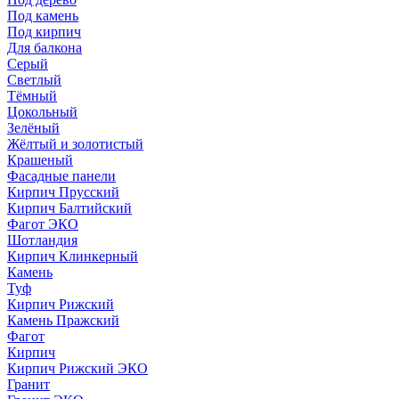
Под камень
Под кирпич
Для балкона
Серый
Светлый
Тёмный
Цокольный
Зелёный
Жёлтый и золотистый
Крашеный
Фасадные панели
Кирпич Прусский
Кирпич Балтийский
Фагот ЭКО
Шотландия
Кирпич Клинкерный
Камень
Туф
Кирпич Рижский
Камень Пражский
Фагот
Кирпич
Кирпич Рижский ЭКО
Гранит