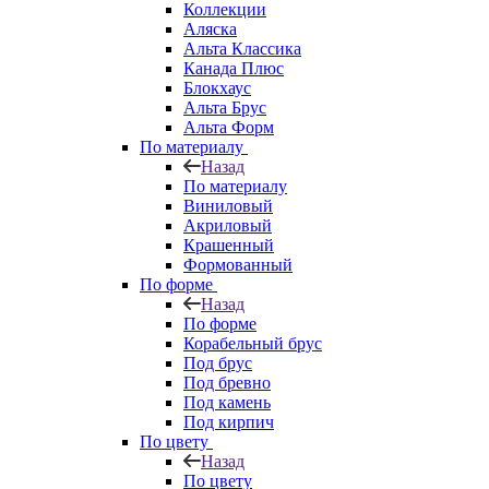
Коллекции
Аляска
Альта Классика
Канада Плюс
Блокхаус
Альта Брус
Альта Форм
По материалу
Назад
По материалу
Виниловый
Акриловый
Крашенный
Формованный
По форме
Назад
По форме
Корабельный брус
Под брус
Под бревно
Под камень
Под кирпич
По цвету
Назад
По цвету