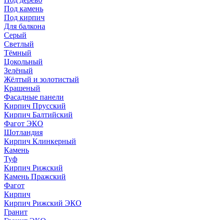
Под камень
Под кирпич
Для балкона
Серый
Светлый
Тёмный
Цокольный
Зелёный
Жёлтый и золотистый
Крашеный
Фасадные панели
Кирпич Прусский
Кирпич Балтийский
Фагот ЭКО
Шотландия
Кирпич Клинкерный
Камень
Туф
Кирпич Рижский
Камень Пражский
Фагот
Кирпич
Кирпич Рижский ЭКО
Гранит