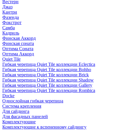
Вестерн
Джаз
Кантри
Фазенда
Фокстрот
Самба
Кадриль
Финская Аккорд
Финская соната
Оптима Соната
Оптима Аккорд
Quiet Tile
Гибкая черепица Quiet Tile коллекции Eclectica
Гибкая черепица Quiet Tile коллекции Bohho
Гибкая черепица Quiet Tile коллекции Brick
Гибкая черепица Quiet Tile коллекции Shadow
Гибкая черепица Quiet Tile коллекции Gallery
Гибкая черепица Quiet Tile коллекции Rombica
Docke
Однослойная гибкая черепица
Система крепления
Для сайдинга
Для фасадных панелей
Комплектующие
Комплектующие к вспененному сайдингу