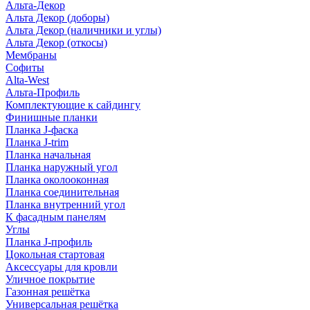
Альта-Декор
Альта Декор (доборы)
Альта Декор (наличники и углы)
Альта Декор (откосы)
Мембраны
Софиты
Alta-West
Альта-Профиль
Комплектующие к сайдингу
Финишные планки
Планка J-фаска
Планка J-trim
Планка начальная
Планка наружный угол
Планка околооконная
Планка соединительная
Планка внутренний угол
К фасадным панелям
Углы
Планка J-профиль
Цокольная стартовая
Аксессуары для кровли
Уличное покрытие
Газонная решётка
Универсальная решётка