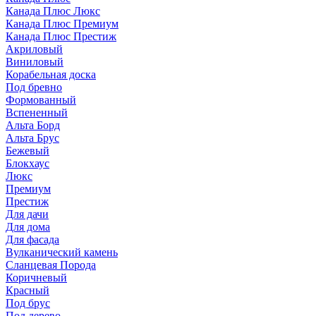
Канада Плюс Люкс
Канада Плюс Премиум
Канада Плюс Престиж
Акриловый
Виниловый
Корабельная доска
Под бревно
Формованный
Вспененный
Альта Борд
Альта Брус
Бежевый
Блокхаус
Люкс
Премиум
Престиж
Для дачи
Для дома
Для фасада
Вулканический камень
Сланцевая Порода
Коричневый
Красный
Под брус
Под дерево