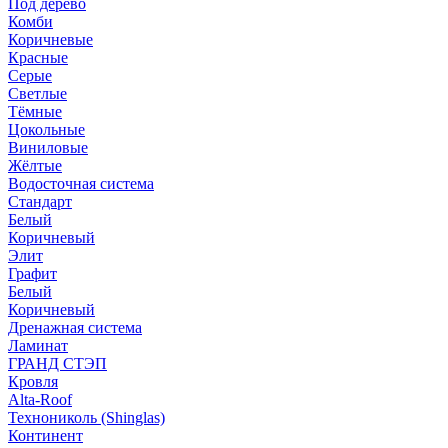
Под дерево
Комби
Коричневые
Красные
Серые
Светлые
Тёмные
Цокольные
Виниловые
Жёлтые
Водосточная система
Стандарт
Белый
Коричневый
Элит
Графит
Белый
Коричневый
Дренажная система
Ламинат
ГРАНД СТЭП
Кровля
Alta-Roof
Технониколь (Shinglas)
Континент