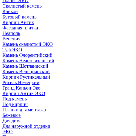
Гранит ЭКО
Скалистый камень
Каньон
Бутовый камень
Кирпич-Антик
Фасадная плитка
Неаполь
Венеция
Камень скалистый ЭКО
Туф ЭКО
Камень Флорентийский
Камень Неаполитанский
Камень Шотландский
Камень Венецианский
Кирпич Рустикальный
Ригель Немецкий
Гранд Каньон Эко
Кирпич Антик ЭКО
Под камень
Под кирпич
Планки для монтажа
Бежевые
Для дома
Для наружной отделки
ЭКO