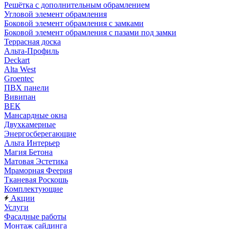
Решётка с дополнительным обрамлением
Угловой элемент обрамления
Боковой элемент обрамления с замками
Боковой элемент обрамления с пазами под замки
Террасная доска
Альта-Профиль
Deckart
Alta West
Groentec
ПВХ панели
Вивипан
ВЕК
Мансардные окна
Двухкамерные
Энергосберегающие
Альта Интерьер
Магия Бетона
Матовая Эстетика
Мраморная Феерия
Тканевая Роскошь
Комплектующие
Акции
Услуги
Фасадные работы
Монтаж сайдинга